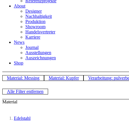
Referenzprojekte
About
Designer
Nachhaltigkeit
Produktion
Showroom
Handelsvertreter
Karriere
News
Journal
Ausstellungen
Auszeichnungen
Shop
Material: Messing
Material: Kupfer
Verarbeitung: pulverbe
Alle Filter entfernen
Material
Edelstahl