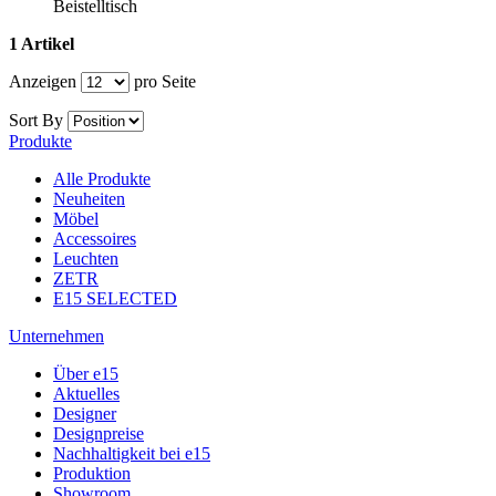
Beistelltisch
1 Artikel
Anzeigen
pro Seite
Sort By
Produkte
Alle Produkte
Neuheiten
Möbel
Accessoires
Leuchten
ZETR
E15 SELECTED
Unternehmen
Über e15
Aktuelles
Designer
Designpreise
Nachhaltigkeit bei e15
Produktion
Showroom