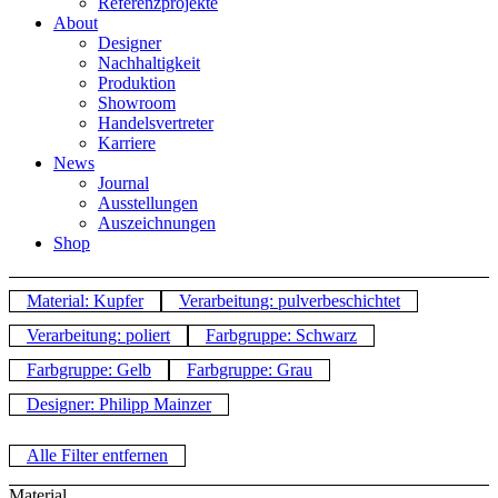
Referenzprojekte
About
Designer
Nachhaltigkeit
Produktion
Showroom
Handelsvertreter
Karriere
News
Journal
Ausstellungen
Auszeichnungen
Shop
Material: Kupfer
Verarbeitung: pulverbeschichtet
Verarbeitung: poliert
Farbgruppe: Schwarz
Farbgruppe: Gelb
Farbgruppe: Grau
Designer: Philipp Mainzer
Alle Filter entfernen
Material