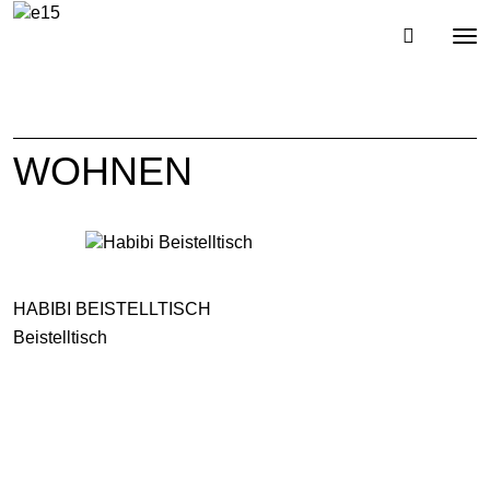
Toggl
Tog
navig
nav
WOHNEN
HABIBI BEISTELLTISCH
Beistelltisch