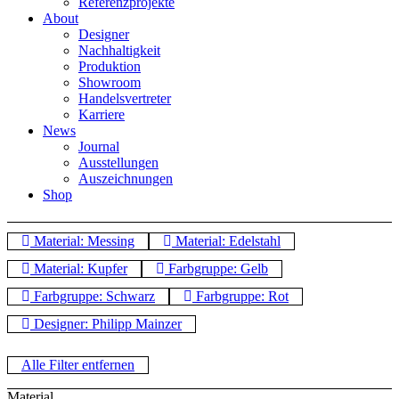
Referenzprojekte
About
Designer
Nachhaltigkeit
Produktion
Showroom
Handelsvertreter
Karriere
News
Journal
Ausstellungen
Auszeichnungen
Shop
Material: Messing
Material: Edelstahl
Material: Kupfer
Farbgruppe: Gelb
Farbgruppe: Schwarz
Farbgruppe: Rot
Designer: Philipp Mainzer
Alle Filter entfernen
Material