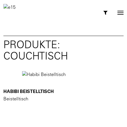
Toggl
Tog
navig
nav
PRODUKTE:
COUCHTISCH
HABIBI BEISTELLTISCH
Beistelltisch