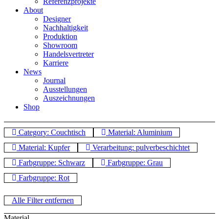
Referenzprojekte
About
Designer
Nachhaltigkeit
Produktion
Showroom
Handelsvertreter
Karriere
News
Journal
Ausstellungen
Auszeichnungen
Shop
Category: Couchtisch
Material: Aluminium
Material: Kupfer
Verarbeitung: pulverbeschichtet
Farbgruppe: Schwarz
Farbgruppe: Grau
Farbgruppe: Rot
Alle Filter entfernen
Material