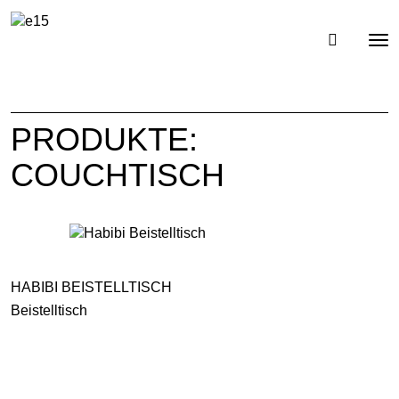
Toggl
Tog
navig
nav
PRODUKTE:
COUCHTISCH
HABIBI BEISTELLTISCH
Beistelltisch