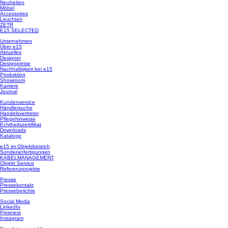
Neuheiten
Möbel
Accessoires
Leuchten
ZETR
E15 SELECTED
Unternehmen
Über e15
Aktuelles
Designer
Designpreise
Nachhaltigkeit bei e15
Produktion
Showroom
Karriere
Journal
Kundenservice
Händlersuche
Handelsvertreter
Pflegehinweise
Echtheitszertifikat
Downloads
Kataloge
e15 im Objektbereich
Sonderanfertigungen
KABELMANAGEMENT
Objekt Service
Referenzprojekte
Presse
Pressekontakt
Presseberichte
Social Media
LinkedIn
Pinterest
Instagram