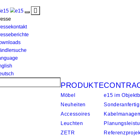
Toggle
Toggle
navigation
resse
navigation
ressekontakt
resseberichte
ownloads
ändlersuche
anguage
nglish
eutsch
PRODUKTE
CONTRA
Möbel
e15 im Objektb
Neuheiten
Sonderanferti
Accessoires
Kabelmanage
Leuchten
Planungsleist
ZETR
Referenzproje