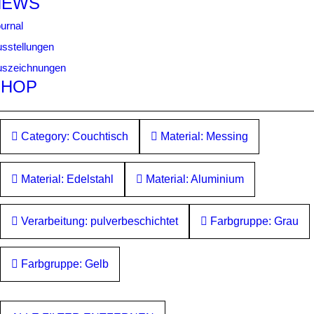
NEWS
urnal
sstellungen
uszeichnungen
SHOP
Category: Couchtisch
Material: Messing
Material: Edelstahl
Material: Aluminium
Verarbeitung: pulverbeschichtet
Farbgruppe: Grau
Farbgruppe: Gelb