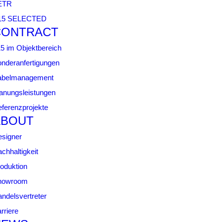
ETR
15 SELECTED
CONTRACT
5 im Objektbereich
nderanfertigungen
abelmanagement
anungsleistungen
ferenzprojekte
ABOUT
signer
chhaltigkeit
oduktion
howroom
ndelsvertreter
rriere