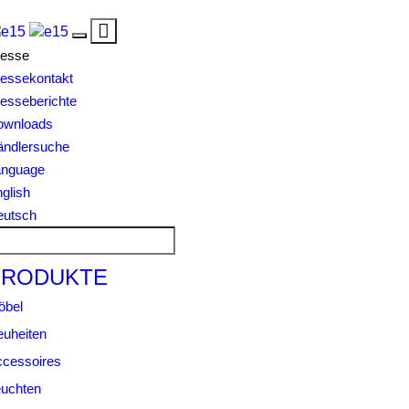
Toggle
Toggle
navigation
resse
navigation
essekontakt
esseberichte
ownloads
ändlersuche
anguage
glish
eutsch
PRODUKTE
öbel
uheiten
cessoires
uchten