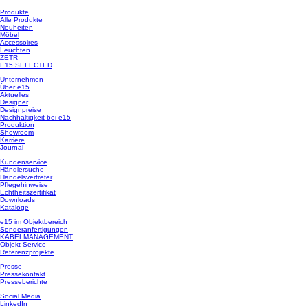
Produkte
Alle Produkte
Neuheiten
Möbel
Accessoires
Leuchten
ZETR
E15 SELECTED
Unternehmen
Über e15
Aktuelles
Designer
Designpreise
Nachhaltigkeit bei e15
Produktion
Showroom
Karriere
Journal
Kundenservice
Händlersuche
Handelsvertreter
Pflegehinweise
Echtheitszertifikat
Downloads
Kataloge
e15 im Objektbereich
Sonderanfertigungen
KABELMANAGEMENT
Objekt Service
Referenzprojekte
Presse
Pressekontakt
Presseberichte
Social Media
LinkedIn