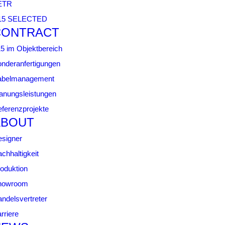
ETR
15 SELECTED
CONTRACT
5 im Objektbereich
nderanfertigungen
abelmanagement
anungsleistungen
ferenzprojekte
ABOUT
signer
chhaltigkeit
oduktion
howroom
ndelsvertreter
rriere