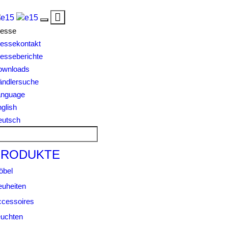
Toggle
Toggle
navigation
resse
navigation
essekontakt
esseberichte
ownloads
ändlersuche
anguage
glish
eutsch
PRODUKTE
öbel
uheiten
cessoires
uchten