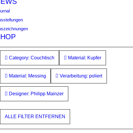
NEWS
urnal
sstellungen
uszeichnungen
SHOP
Category: Couchtisch
Material: Kupfer
Material: Messing
Verarbeitung: poliert
Designer: Philipp Mainzer
ALLE FILTER ENTFERNEN