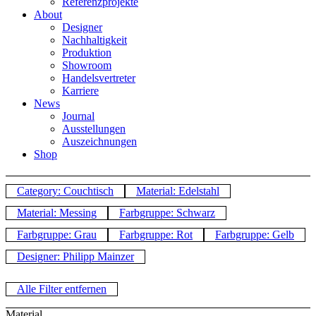
Referenzprojekte
About
Designer
Nachhaltigkeit
Produktion
Showroom
Handelsvertreter
Karriere
News
Journal
Ausstellungen
Auszeichnungen
Shop
Category: Couchtisch
Material: Edelstahl
Material: Messing
Farbgruppe: Schwarz
Farbgruppe: Grau
Farbgruppe: Rot
Farbgruppe: Gelb
Designer: Philipp Mainzer
Alle Filter entfernen
Material