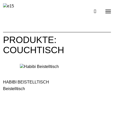
Toggl
Tog
navig
nav
PRODUKTE:
COUCHTISCH
HABIBI BEISTELLTISCH
Beistelltisch