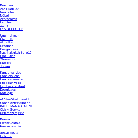
Produkte
Alle Produkte
Neuheiten
Möbel
Accessoires
Leuchten
ZETR
E15 SELECTED
Unternehmen
Über e15
Aktuelles
Designer
Designpreise
Nachhaltigkeit bei e15
Produktion
Showroom
Karriere
Journal
Kundenservice
Händlersuche
Handelsvertreter
Pflegehinweise
Echtheitszertifikat
Downloads
Kataloge
e15 im Objektbereich
Sonderanfertigungen
KABELMANAGEMENT
Objekt Service
Referenzprojekte
Presse
Pressekontakt
Presseberichte
Social Media
LinkedIn