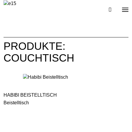
Toggl
Tog
navig
nav
PRODUKTE:
COUCHTISCH
HABIBI BEISTELLTISCH
Beistelltisch