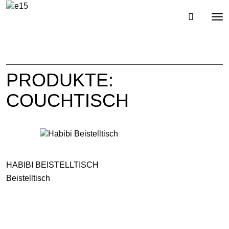
Toggl
Tog
navig
nav
PRODUKTE:
COUCHTISCH
HABIBI BEISTELLTISCH
Beistelltisch