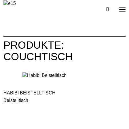
Toggl
Tog
navig
nav
PRODUKTE:
COUCHTISCH
HABIBI BEISTELLTISCH
Beistelltisch