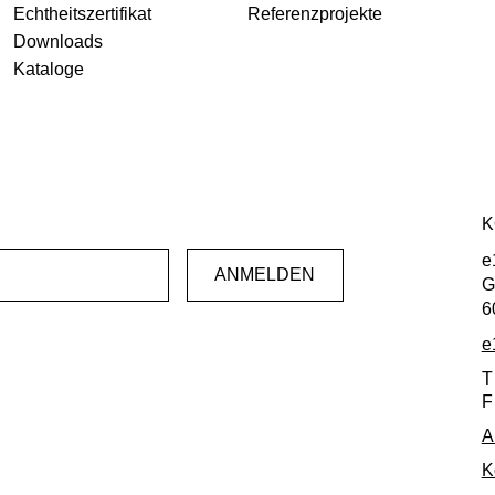
Echtheitszertifikat
Referenzprojekte
Downloads
Kataloge
K
e
G
6
e
T
F
A
K