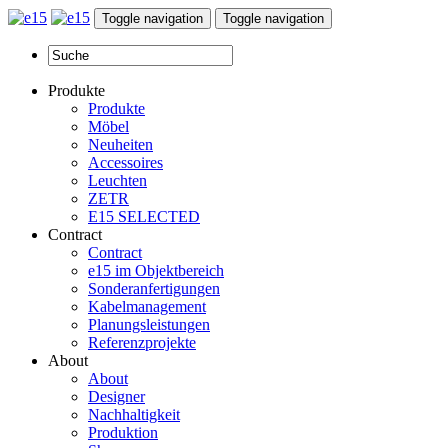
Toggle navigation
Toggle navigation
Produkte
Produkte
Möbel
Neuheiten
Accessoires
Leuchten
ZETR
E15 SELECTED
Contract
Contract
e15 im Objektbereich
Sonderanfertigungen
Kabelmanagement
Planungsleistungen
Referenzprojekte
About
About
Designer
Nachhaltigkeit
Produktion