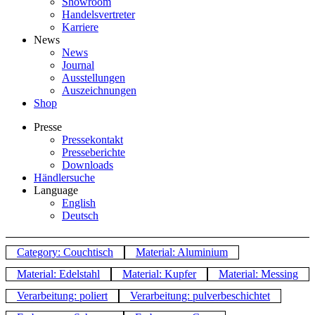
Showroom
Handelsvertreter
Karriere
News
News
Journal
Ausstellungen
Auszeichnungen
Shop
Presse
Pressekontakt
Presseberichte
Downloads
Händlersuche
Language
English
Deutsch
Category: Couchtisch
Material: Aluminium
Material: Edelstahl
Material: Kupfer
Material: Messing
Verarbeitung: poliert
Verarbeitung: pulverbeschichtet