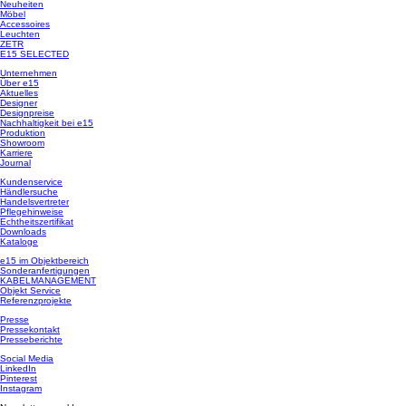
Neuheiten
Möbel
Accessoires
Leuchten
ZETR
E15 SELECTED
Unternehmen
Über e15
Aktuelles
Designer
Designpreise
Nachhaltigkeit bei e15
Produktion
Showroom
Karriere
Journal
Kundenservice
Händlersuche
Handelsvertreter
Pflegehinweise
Echtheitszertifikat
Downloads
Kataloge
e15 im Objektbereich
Sonderanfertigungen
KABELMANAGEMENT
Objekt Service
Referenzprojekte
Presse
Pressekontakt
Presseberichte
Social Media
LinkedIn
Pinterest
Instagram