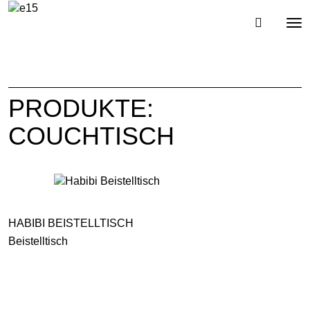
Toggl
Tog
navig
nav
PRODUKTE:
COUCHTISCH
HABIBI BEISTELLTISCH
Beistelltisch