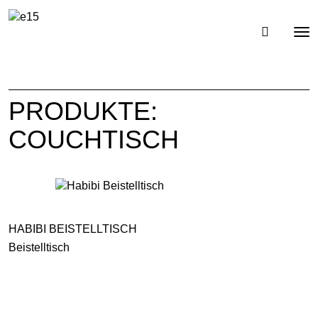
Toggl
Tog
navig
nav
PRODUKTE:
COUCHTISCH
HABIBI BEISTELLTISCH
Beistelltisch