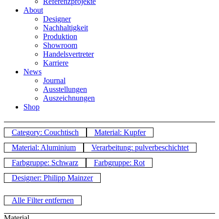
Referenzprojekte
About
Designer
Nachhaltigkeit
Produktion
Showroom
Handelsvertreter
Karriere
News
Journal
Ausstellungen
Auszeichnungen
Shop
Category: Couchtisch
Material: Kupfer
Material: Aluminium
Verarbeitung: pulverbeschichtet
Farbgruppe: Schwarz
Farbgruppe: Rot
Designer: Philipp Mainzer
Alle Filter entfernen
Material