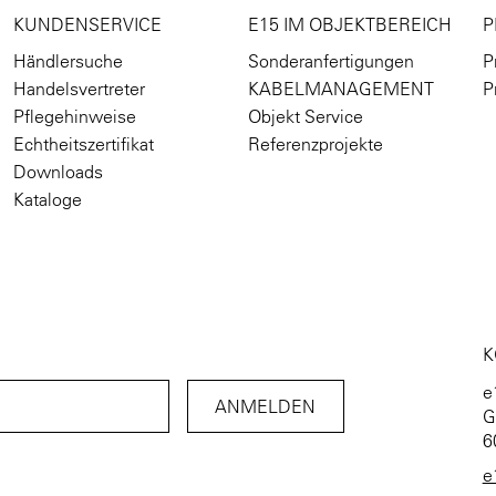
KUNDENSERVICE
E15 IM OBJEKTBEREICH
P
Händlersuche
Sonderanfertigungen
P
Handelsvertreter
KABELMANAGEMENT
P
Pflegehinweise
Objekt Service
Echtheitszertifikat
Referenzprojekte
Downloads
Kataloge
K
e
G
6
e