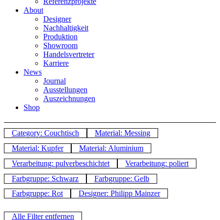
Referenzprojekte
About
Designer
Nachhaltigkeit
Produktion
Showroom
Handelsvertreter
Karriere
News
Journal
Ausstellungen
Auszeichnungen
Shop
Category: Couchtisch
Material: Messing
Material: Kupfer
Material: Aluminium
Verarbeitung: pulverbeschichtet
Verarbeitung: poliert
Farbgruppe: Schwarz
Farbgruppe: Gelb
Farbgruppe: Rot
Designer: Philipp Mainzer
Alle Filter entfernen