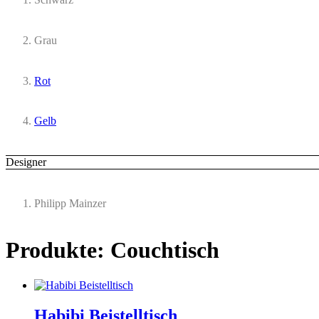
Grau
Rot
Gelb
Designer
Philipp Mainzer
Produkte: Couchtisch
Habibi Beistelltisch