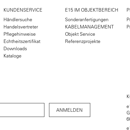
KUNDENSERVICE
E15 IM OBJEKTBEREICH
P
Händlersuche
Sonderanfertigungen
P
Handelsvertreter
KABELMANAGEMENT
P
Pflegehinweise
Objekt Service
Echtheitszertifikat
Referenzprojekte
Downloads
Kataloge
K
e
G
6
e