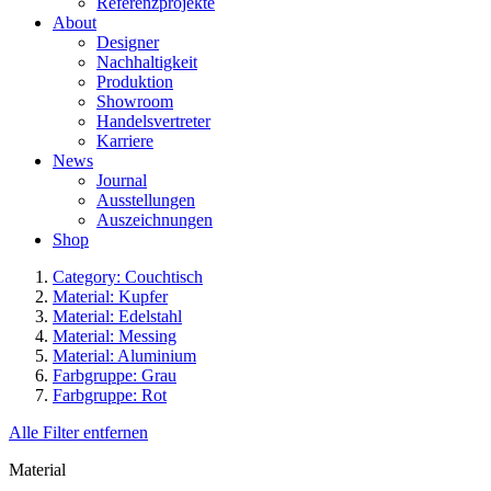
Referenzprojekte
About
Designer
Nachhaltigkeit
Produktion
Showroom
Handelsvertreter
Karriere
News
Journal
Ausstellungen
Auszeichnungen
Shop
Category: Couchtisch
Material: Kupfer
Material: Edelstahl
Material: Messing
Material: Aluminium
Farbgruppe: Grau
Farbgruppe: Rot
Alle Filter entfernen
Material