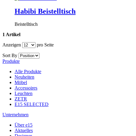
Habibi Beistelltisch
Beistelltisch
1 Artikel
Anzeigen
pro Seite
Sort By
Produkte
Alle Produkte
Neuheiten
Möbel
Accessoires
Leuchten
ZETR
E15 SELECTED
Unternehmen
Über e15
Aktuelles
Designer