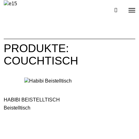
Toggl
Tog
navig
nav
PRODUKTE:
COUCHTISCH
HABIBI BEISTELLTISCH
Beistelltisch