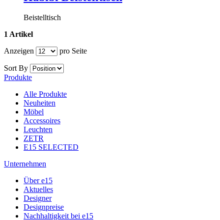
Beistelltisch
1 Artikel
Anzeigen
pro Seite
Sort By
Produkte
Alle Produkte
Neuheiten
Möbel
Accessoires
Leuchten
ZETR
E15 SELECTED
Unternehmen
Über e15
Aktuelles
Designer
Designpreise
Nachhaltigkeit bei e15