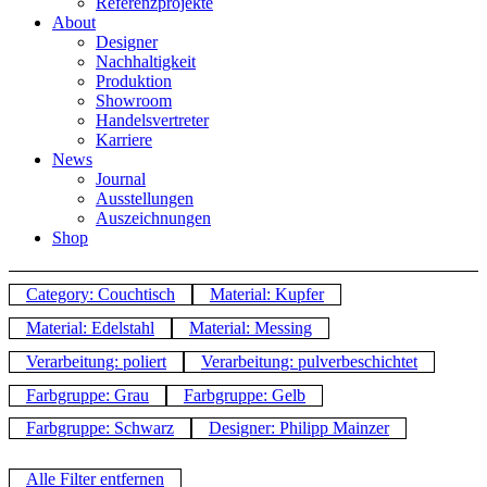
Referenzprojekte
About
Designer
Nachhaltigkeit
Produktion
Showroom
Handelsvertreter
Karriere
News
Journal
Ausstellungen
Auszeichnungen
Shop
Category: Couchtisch
Material: Kupfer
Material: Edelstahl
Material: Messing
Verarbeitung: poliert
Verarbeitung: pulverbeschichtet
Farbgruppe: Grau
Farbgruppe: Gelb
Farbgruppe: Schwarz
Designer: Philipp Mainzer
Alle Filter entfernen