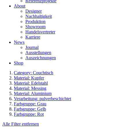
Referenzprojekte
About
Designer
Nachhaltigkeit
Produktion
Showroom
Handelsvertreter
Karriere
News
Journal
Ausstellungen
Auszeichnungen
Shop
Category: Couchtisch
Material: Kupfer
Material: Edelstahl
Material: Messing
Material: Aluminium
Verarbeitung: pulverbeschichtet
Farbgruppe: Grau
Farbgruppe: Gelb
Farbgruppe: Rot
Alle Filter entfernen