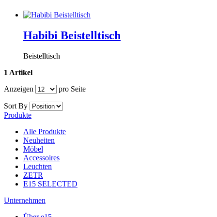
Habibi Beistelltisch
Beistelltisch
1 Artikel
Anzeigen
pro Seite
Sort By
Produkte
Alle Produkte
Neuheiten
Möbel
Accessoires
Leuchten
ZETR
E15 SELECTED
Unternehmen
Über e15