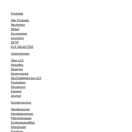
Produkte
Alle Produkte
Neuheiten
Möbel
Accessoires
Leuchten
ZETR
E15 SELECTED
Unternehmen
Über e15
Aktuelles
Designer
Designpreise
Nachhaltigkeit bei e15
Produktion
Showroom
Karriere
Journal
Kundenservice
Händlersuche
Handelsvertreter
Pflegehinweise
Echtheitszertifikat
Downloads
Kataloge