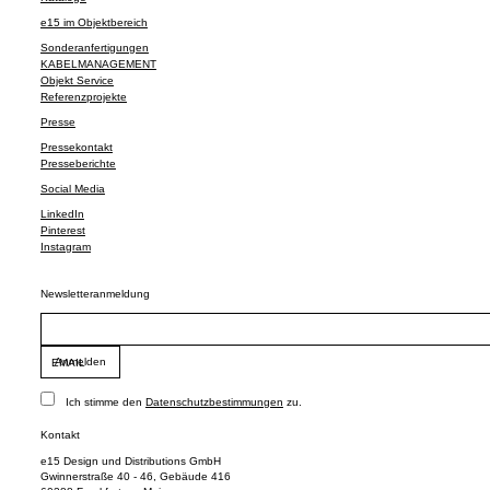
e15 im Objektbereich
Sonderanfertigungen
KABELMANAGEMENT
Objekt Service
Referenzprojekte
Presse
Pressekontakt
Presseberichte
Social Media
LinkedIn
Pinterest
Instagram
Newsletteranmeldung
EMAIL
Ich stimme den
Datenschutzbestimmungen
zu.
Kontakt
e15 Design und Distributions GmbH
Gwinnerstraße 40 - 46, Gebäude 416