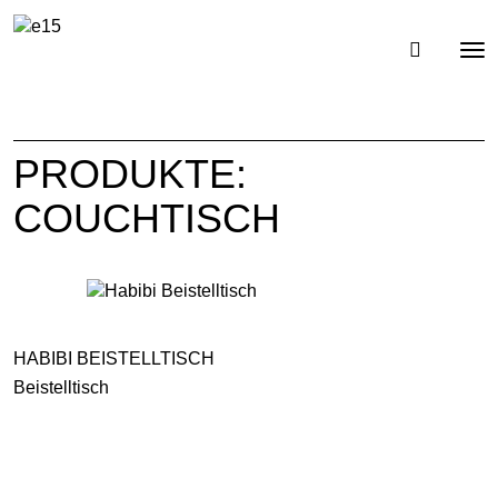
Toggl
Tog
navig
nav
PRODUKTE:
COUCHTISCH
HABIBI BEISTELLTISCH
Beistelltisch