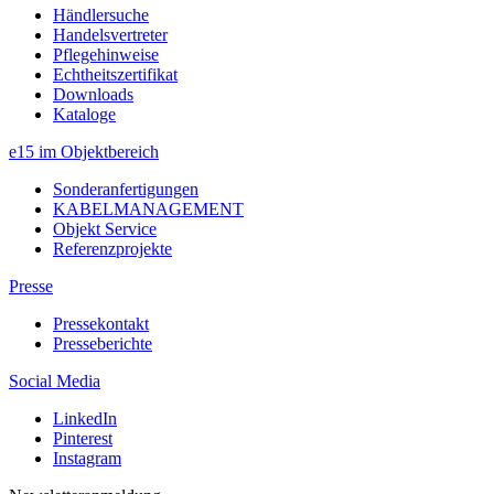
Händlersuche
Handelsvertreter
Pflegehinweise
Echtheitszertifikat
Downloads
Kataloge
e15 im Objektbereich
Sonderanfertigungen
KABELMANAGEMENT
Objekt Service
Referenzprojekte
Presse
Pressekontakt
Presseberichte
Social Media
LinkedIn
Pinterest
Instagram