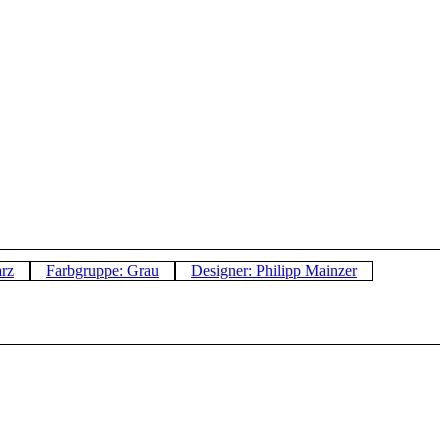
rz
Farbgruppe: Grau
Designer: Philipp Mainzer