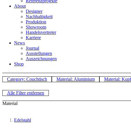
Referenzprojekte
About
Designer
Nachhaltigkeit
Produktion
Showroom
Handelsvertreter
Karriere
News
Journal
Ausstellungen
Auszeichnungen
Shop
Category: Couchtisch
Material: Aluminium
Material: Kupf
Alle Filter entfernen
Material
Edelstahl