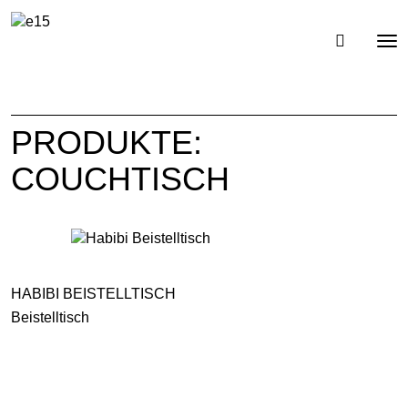
Toggl
Tog
navig
nav
PRODUKTE:
COUCHTISCH
HABIBI BEISTELLTISCH
Beistelltisch