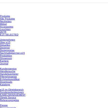
Produkte
Alle Produkte
Neuheiten
Möbel
Accessoires
Leuchten
ZETR
E15 SELECTED
Unternehmen
Über e15
Aktuelles
Designer
Designpreise
Nachhaltigkeit bei e15
Produktion
Showroom
Karriere
Journal
Kundenservice
Händlersuche
Handelsvertreter
Pflegehinweise
Echtheitszertifikat
Downloads
Kataloge
e15 im Objektbereich
Sonderanfertigungen
KABELMANAGEMENT
Objekt Service
Referenzprojekte
Presse
Pressekontakt