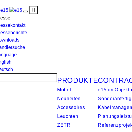
Toggle
Toggle
navigation
resse
navigation
ressekontakt
resseberichte
ownloads
ändlersuche
anguage
nglish
eutsch
PRODUKTE
CONTRA
Möbel
e15 im Objektb
Neuheiten
Sonderanferti
Accessoires
Kabelmanage
Leuchten
Planungsleist
ZETR
Referenzproje