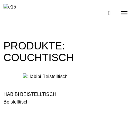
Toggl
Tog
navig
nav
PRODUKTE:
COUCHTISCH
HABIBI BEISTELLTISCH
Beistelltisch