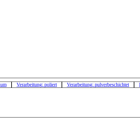
nium
Verarbeitung: poliert
Verarbeitung: pulverbeschichtet