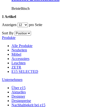
Beistelltisch
1 Artikel
Anzeigen
pro Seite
Sort By
Produkte
Alle Produkte
Neuheiten
Möbel
Accessoires
Leuchten
ZETR
E15 SELECTED
Unternehmen
Über e15
Aktuelles
Designer
Designpreise
Nachhaltigkeit bei e15