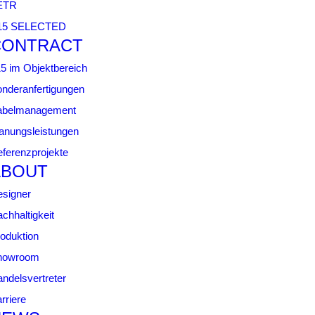
ETR
15 SELECTED
CONTRACT
5 im Objektbereich
nderanfertigungen
abelmanagement
anungsleistungen
ferenzprojekte
ABOUT
signer
chhaltigkeit
oduktion
howroom
ndelsvertreter
rriere