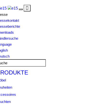
Toggle
Toggle
navigation
resse
navigation
essekontakt
esseberichte
ownloads
ändlersuche
anguage
glish
eutsch
PRODUKTE
öbel
uheiten
cessoires
uchten