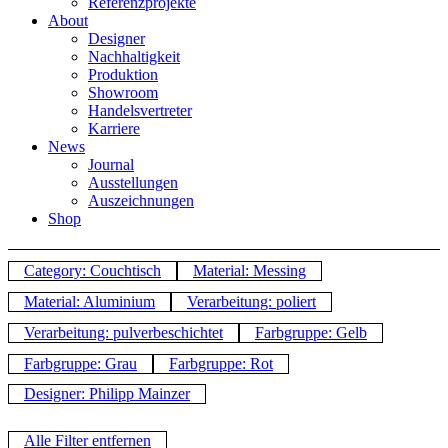
Referenzprojekte
About
Designer
Nachhaltigkeit
Produktion
Showroom
Handelsvertreter
Karriere
News
Journal
Ausstellungen
Auszeichnungen
Shop
Category: Couchtisch
Material: Messing
Material: Aluminium
Verarbeitung: poliert
Verarbeitung: pulverbeschichtet
Farbgruppe: Gelb
Farbgruppe: Grau
Farbgruppe: Rot
Designer: Philipp Mainzer
Alle Filter entfernen