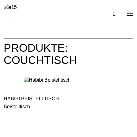
Toggl
Tog
navig
nav
PRODUKTE:
COUCHTISCH
HABIBI BEISTELLTISCH
Beistelltisch