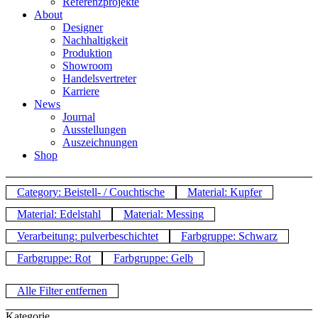
Referenzprojekte
About
Designer
Nachhaltigkeit
Produktion
Showroom
Handelsvertreter
Karriere
News
Journal
Ausstellungen
Auszeichnungen
Shop
Category: Beistell- / Couchtische
Material: Kupfer
Material: Edelstahl
Material: Messing
Verarbeitung: pulverbeschichtet
Farbgruppe: Schwarz
Farbgruppe: Rot
Farbgruppe: Gelb
Alle Filter entfernen
Kategorie