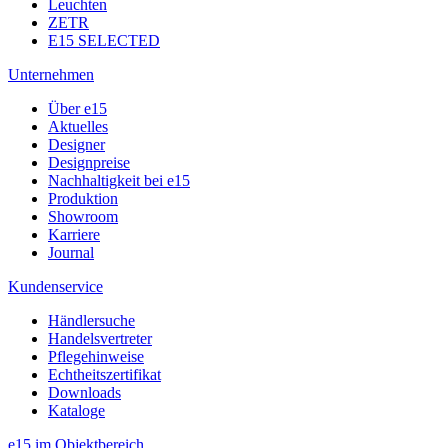
Leuchten
ZETR
E15 SELECTED
Unternehmen
Über e15
Aktuelles
Designer
Designpreise
Nachhaltigkeit bei e15
Produktion
Showroom
Karriere
Journal
Kundenservice
Händlersuche
Handelsvertreter
Pflegehinweise
Echtheitszertifikat
Downloads
Kataloge
e15 im Objektbereich