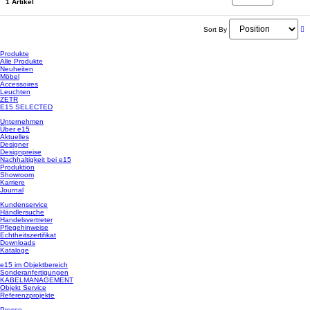
1 Artikel
Sort By
Produkte
Alle Produkte
Neuheiten
Möbel
Accessoires
Leuchten
ZETR
E15 SELECTED
Unternehmen
Über e15
Aktuelles
Designer
Designpreise
Nachhaltigkeit bei e15
Produktion
Showroom
Karriere
Journal
Kundenservice
Händlersuche
Handelsvertreter
Pflegehinweise
Echtheitszertifikat
Downloads
Kataloge
e15 im Objektbereich
Sonderanfertigungen
KABELMANAGEMENT
Objekt Service
Referenzprojekte
Presse