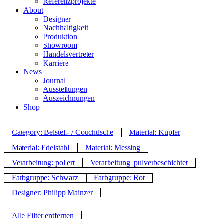
Referenzprojekte
About
Designer
Nachhaltigkeit
Produktion
Showroom
Handelsvertreter
Karriere
News
Journal
Ausstellungen
Auszeichnungen
Shop
Category: Beistell- / Couchtische
Material: Kupfer
Material: Edelstahl
Material: Messing
Verarbeitung: poliert
Verarbeitung: pulverbeschichtet
Farbgruppe: Schwarz
Farbgruppe: Rot
Designer: Philipp Mainzer
Alle Filter entfernen