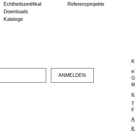
Echtheitszertifikat
Referenzprojekte
Downloads
Kataloge
K
e
G
6
e
T
F
A
K